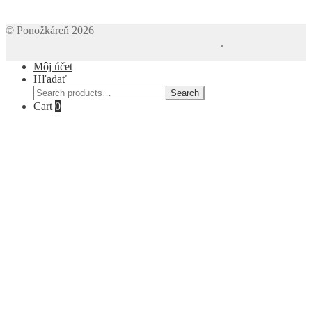
© Ponožkáreň 2026
Vytvorené pomocou Storefront a WooCommerce
.
Môj účet
Hľadať
Search
Search
for:
Cart
0