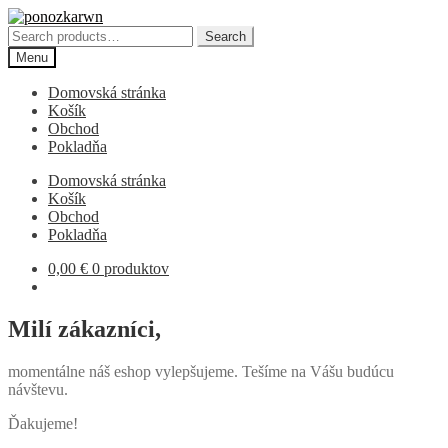
Preskočiť
Preskočiť
na
na
Search
Search
navigáciu
obsah
for:
Menu
Domovská stránka
Košík
Obchod
Pokladňa
Domovská stránka
Košík
Obchod
Pokladňa
0,00
€
0 produktov
Milí zákazníci,
momentálne náš eshop vylepšujeme. Tešíme na Vášu budúcu
návštevu.
Ďakujeme!